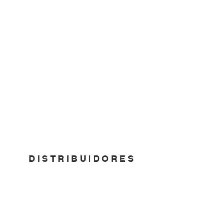
DISTRIBUIDORES
www.promoitemspr.com
Inventarios
www.trofeospremier.com
Templates
www.sellospr.com
Ofertas
Catálogos
Productos Nuevos